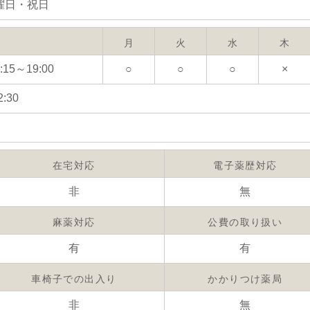
曜日・祝日
月
火
水
木
:15～19:00
○
○
○
×
2:30
在宅対応
電子薬歴対応
非
無
麻薬対応
公費の取り扱い
有
有
車椅子での出入り
かかりつけ薬局
非
無