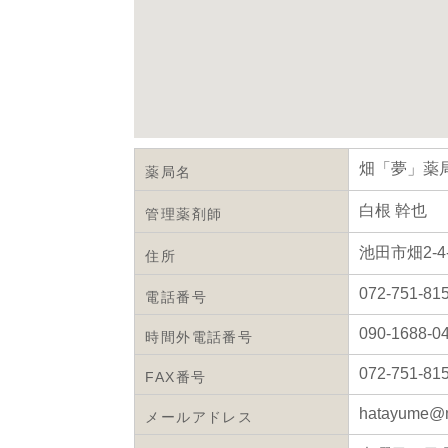
畑「夢」薬
薬局名
白根 幹也
管理薬剤師
池田市畑2-4
住所
072-751-81
電話番号
090-1688-0
時間外電話番号
072-751-81
FAX番号
hatayume@m
メールアドレス