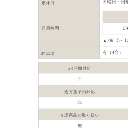
木曜日・日
定休日
開局時間
09
▲ 09:15～1
有（4台）
駐車場
24時間対応
非
処方箋予約対応
非
介護用品の取り扱い
無