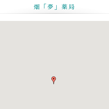
畑「夢」薬局