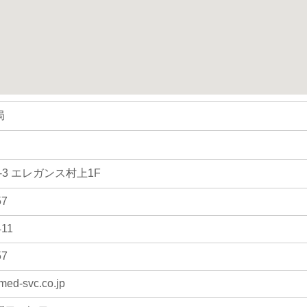
局
-3 エレガンス村上1F
57
411
57
ed-svc.co.jp